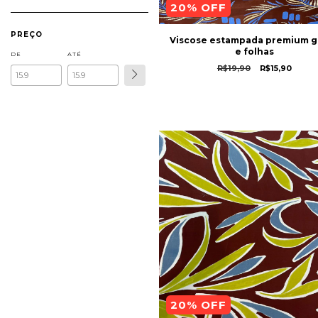
20
% OFF
PREÇO
Viscose estampada premium g
e folhas
DE
ATÉ
R$19,90
R$15,90
20
% OFF