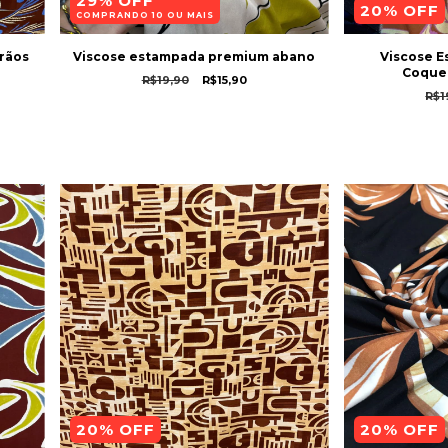
29% OFF
20
% OFF
COMPRANDO 10 OU MAIS
rãos
Viscose estampada premium abano
Viscose 
Coque
R$19,90
R$15,90
R$1
20
% OFF
20
% OFF