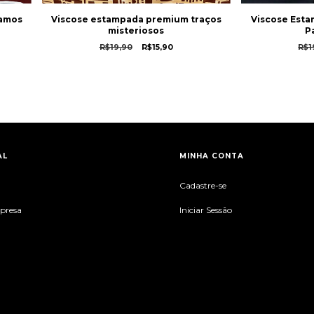
Ramos
Viscose estampada premium traços
Viscose Esta
misteriosos
P
R$19,90
R$15,90
R$1
AL
MINHA CONTA
Cadastre-se
mpresa
Iniciar Sessão