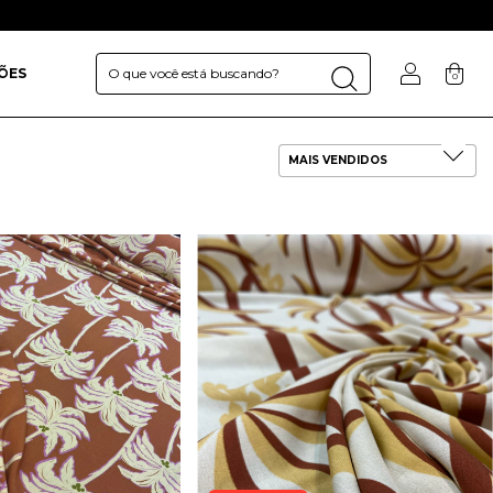
ÕES
0