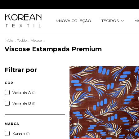
✨
NOVA COLEÇÃO
TECIDOS
M
Início
.
Tecido
.
Viscose
.
Viscose Estampada Premium
Filtrar por
COR
Variante A
(7)
Variante B
(5)
MARCA
Korean
(7)