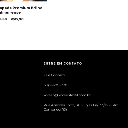
mpada Premium Brilho
almeirense
9,90
R$15,90
ENTRE EM CONTATO
Fale Conosco
(21) 99201-7701
korean@koreantextil.com.br
Rua Aristides Lobo, 80 - Lojas 131/133/135 - Rio
Comprido(RJ)