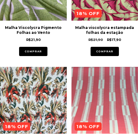
18
% OFF
Malha Viscolycra Pigmento
Malha viscolycra estampada
Folhas ao Vento
folhas da estação
R$21,90
R$21,90
R$17,90
COMPRAR
COMPRAR
18
% OFF
18
% OFF