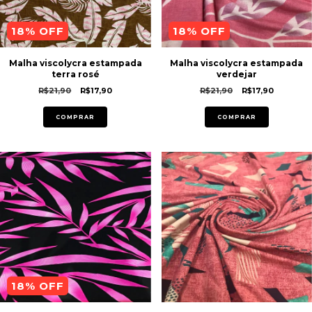
18
% OFF
18
% OFF
Malha viscolycra estampada
Malha viscolycra estampada
terra rosé
verdejar
R$21,90
R$17,90
R$21,90
R$17,90
COMPRAR
COMPRAR
18
% OFF