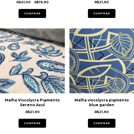
R$21,90
R$19,90
R$21,90
COMPRAR
COMPRAR
Malha Viscolycra Pigmento
Malha viscolycra pigmento
Sereno Azul
blue garden
R$21,90
R$21,90
COMPRAR
COMPRAR