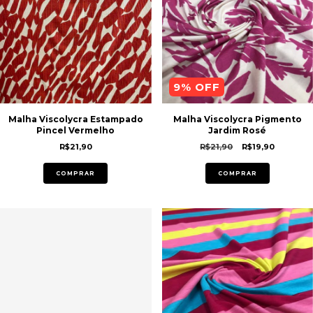
9
% OFF
Malha Viscolycra Estampado
Malha Viscolycra Pigmento
Pincel Vermelho
Jardim Rosé
R$21,90
R$21,90
R$19,90
COMPRAR
COMPRAR