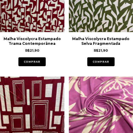
Malha Viscolycra Estampado
Malha Viscolycra Estampado
Trama Contemporânea
Selva Fragmentada
R$21,90
R$21,90
COMPRAR
COMPRAR