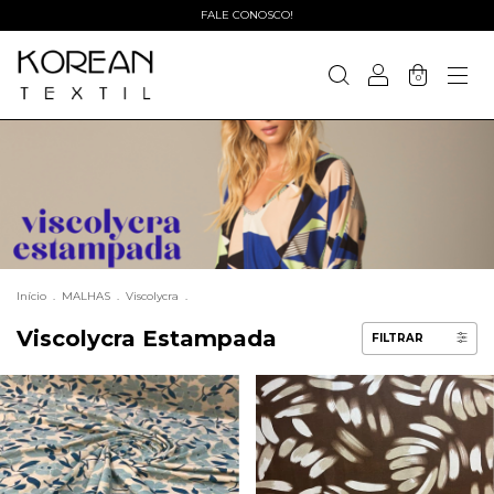
FALE CONOSCO!
0
Início
.
MALHAS
.
Viscolycra
.
Viscolycra Estampada
FILTRAR