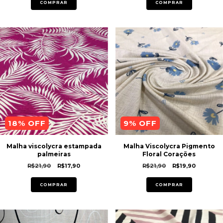
COMPRAR
COMPRAR
18
% OFF
9
% OFF
Malha viscolycra estampada
Malha Viscolycra Pigmento
palmeiras
Floral Corações
R$21,90
R$17,90
R$21,90
R$19,90
COMPRAR
COMPRAR