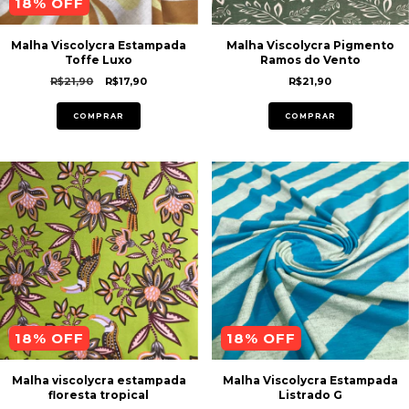
18
% OFF
Malha Viscolycra Estampada
Malha Viscolycra Pigmento
Toffe Luxo
Ramos do Vento
R$21,90
R$17,90
R$21,90
COMPRAR
COMPRAR
18
% OFF
18
% OFF
Malha viscolycra estampada
Malha Viscolycra Estampada
floresta tropical
Listrado G