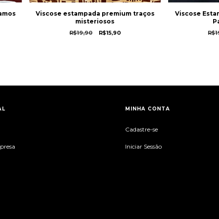
Ramos
Viscose estampada premium traços
Viscose Esta
misteriosos
P
R$19,90
R$15,90
R$1
AL
MINHA CONTA
Cadastre-se
mpresa
Iniciar Sessão