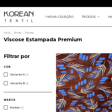
✨
NOVA COLEÇÃO
TECIDOS
M
Início
.
Tecido
.
Viscose
.
Viscose Estampada Premium
Filtrar por
COR
Variante A
(7)
Variante B
(5)
MARCA
Korean
(7)