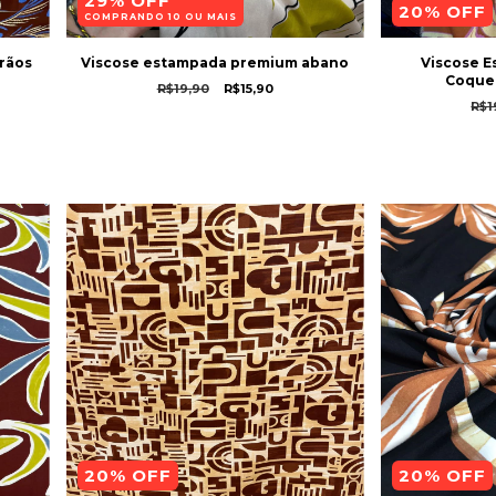
29% OFF
20
% OFF
COMPRANDO 10 OU MAIS
rãos
Viscose estampada premium abano
Viscose 
Coque
R$19,90
R$15,90
R$1
20
% OFF
20
% OFF