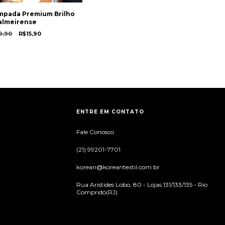
mpada Premium Brilho
almeirense
9,90
R$15,90
ENTRE EM CONTATO
Fale Conosco
(21) 99201-7701
korean@koreantextil.com.br
Rua Aristides Lobo, 80 - Lojas 131/133/135 - Rio
Comprido(RJ)