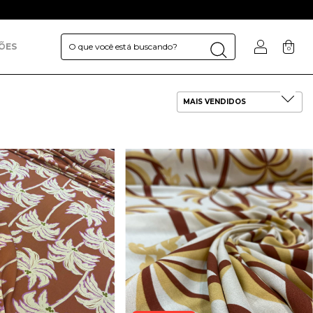
ÕES
0