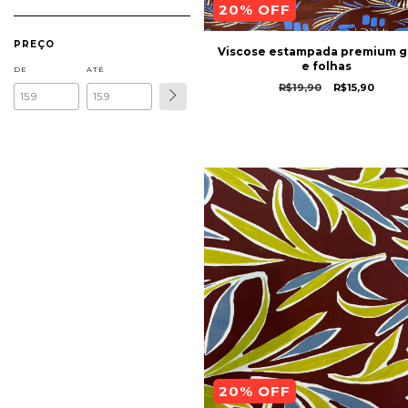
20
% OFF
PREÇO
Viscose estampada premium g
e folhas
DE
ATÉ
R$19,90
R$15,90
20
% OFF