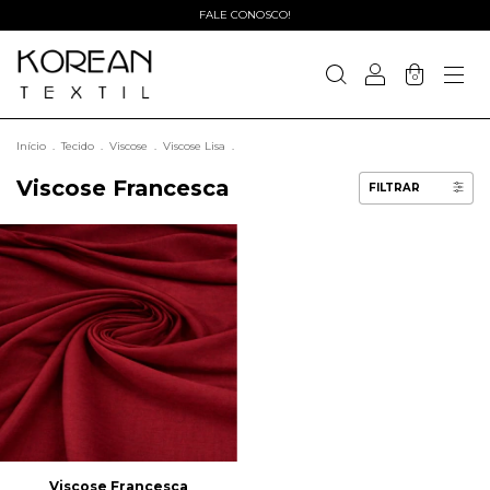
FALE CONOSCO!
0
Início
.
Tecido
.
Viscose
.
Viscose Lisa
.
Viscose Francesca
FILTRAR
Viscose Francesca