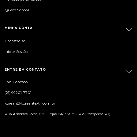
Quem Somos
MINHA CONTA
Cadastre-se
Iniciar Sessão
ENTRE EM CONTATO
Fale Conosco
(21) 99201-7701
korean@koreantextil.com.br
Rua Aristides Lobo, 80 - Lojas 131/133/135 - Rio Comprido(RJ)