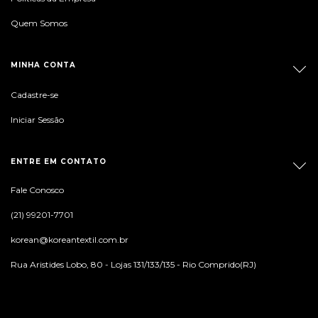
Quem Somos
MINHA CONTA
Cadastre-se
Iniciar Sessão
ENTRE EM CONTATO
Fale Conosco
(21) 99201-7701
korean@koreantextil.com.br
Rua Aristides Lobo, 80 - Lojas 131/133/135 - Rio Comprido(RJ)