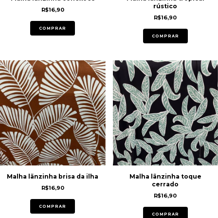
rústico
R$16,90
R$16,90
COMPRAR
COMPRAR
Malha lãnzinha brisa da ilha
Malha lãnzinha toque
cerrado
R$16,90
R$16,90
COMPRAR
COMPRAR