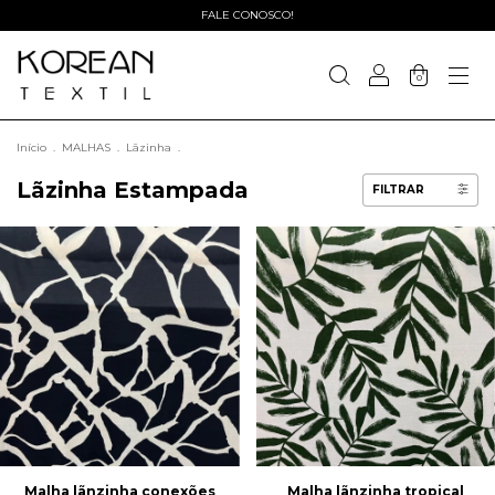
FALE CONOSCO!
0
Início
.
MALHAS
.
Lãzinha
.
Lãzinha Estampada
FILTRAR
Malha lãnzinha conexões
Malha lãnzinha tropical