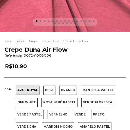
Início
.
Tecido
.
Crepe
.
Crepe Duna
.
Crepe Duna Liso
.
Crepe Duna Air Flow
Referência:
007241008006
R$10,90
COR
AZUL ROYAL
BEGE
BRANCO
MANTEIGA PASTEL
OFF WHITE
ROSA BEBÊ PASTEL
VERDE FLORESTA
VERDE PASTEL
VERMELHO
VERDE
PRETO
VERDE CHÁ
MARROM MOGNO
AMARELO PASTEL