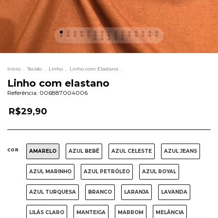
Início
.
Tecido
.
Linho
.
Linho com Elastano
.
Linho com elastano
Referência:
006887004006
R$29,90
COR
AMARELO
AZUL BEBÊ
AZUL CELESTE
AZUL JEANS
AZUL MARINHO
AZUL PETRÓLEO
AZUL ROYAL
AZUL TURQUESA
BRANCO
LARANJA
LAVANDA
LILÁS CLARO
MANTEIGA
MARROM
MELÂNCIA