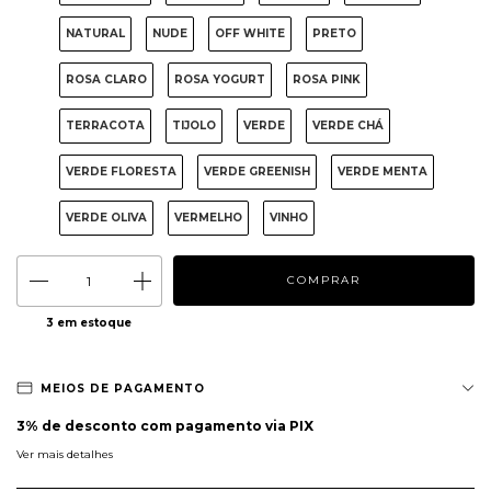
NATURAL
NUDE
OFF WHITE
PRETO
ROSA CLARO
ROSA YOGURT
ROSA PINK
TERRACOTA
TIJOLO
VERDE
VERDE CHÁ
VERDE FLORESTA
VERDE GREENISH
VERDE MENTA
VERDE OLIVA
VERMELHO
VINHO
3
em estoque
MEIOS DE PAGAMENTO
3% de desconto
com pagamento via PIX
Ver mais detalhes