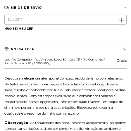
MEIOS DE ENVIO
Entregas para o CEP:
ALTERAR CEP
NÃO SEI MEU CEP
NOSSA LOJA
Loja Rio Comprido - Rua Aristides Lobo, 80 - Loja 131 / Rio Comprido /
Grátis
Rio de Janeiro / RJ / 20250-450 /
Descubra a elegância atemporal do nosso tecido de linho com elastano.
Perfeito para confeccionar peças sofisticadas como vestidos, blusas e
saias, o linho é conhecido por sua durabilidade e frescor, ideal para os dias
mais quentes. Com estampas exclusivas que combinam tradição e
modernidade, nossas opções em linho estampado trazem um toque de
charme e personalidade para suas criações. Eleve seu estilo com a
qualidade e o requinte do linho com elastano!
Observação
: As tonalidades dos produtos com acabamento liso podem
apresentar variações sutis de cor conforme a iluminação do ambiente.