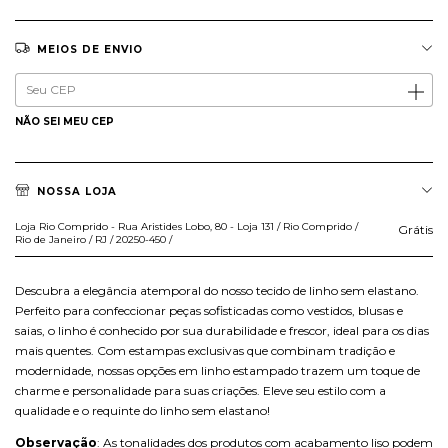
MEIOS DE ENVIO
Entregas para o CEP:
ALTERAR CEP
NÃO SEI MEU CEP
NOSSA LOJA
Loja Rio Comprido - Rua Aristides Lobo, 80 - Loja 131 / Rio Comprido /
Grátis
Rio de Janeiro / RJ / 20250-450 /
Descubra a elegância atemporal do nosso tecido de linho sem elastano.
Perfeito para confeccionar peças sofisticadas como vestidos, blusas e
saias, o linho é conhecido por sua durabilidade e frescor, ideal para os dias
mais quentes. Com estampas exclusivas que combinam tradição e
modernidade, nossas opções em linho estampado trazem um toque de
charme e personalidade para suas criações. Eleve seu estilo com a
qualidade e o requinte do linho sem elastano!
Observação
: As tonalidades dos produtos com acabamento liso podem