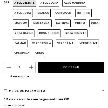
COR
AZUL CELESTE
AZUL CLARO
AZUL MARINHO
AZUL ROYAL
BRANCO
CONHAQUE
HOT PINK
MARROM
MOSTARDA.
NATURAL
PRETO
ROSA
ROSA BARBIE
ROSA CHOQUE
ROSA IOGURTE
SALMÃO
VERDE FOLHA
VERDE LIMA
VERDE OLIVA
VERMELHO
VINHO
5
em estoque
MEIOS DE PAGAMENTO
3% de desconto
com pagamento via PIX
Ver mais detalhes