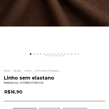
Início
.
Tecido
.
Linho
.
Linho sem Elastano
.
Linho sem elastano
Referência:
003580078006
R$16,90