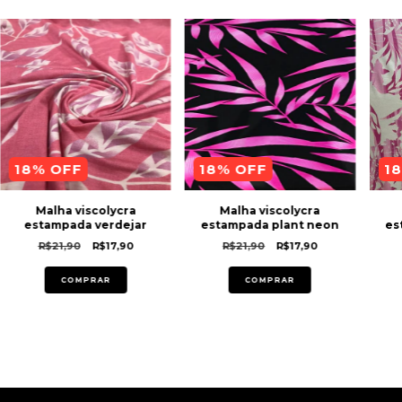
18
% OFF
18
% OFF
18
Malha viscolycra
Malha viscolycra
estampada verdejar
estampada plant neon
es
R$21,90
R$17,90
R$21,90
R$17,90
COMPRAR
COMPRAR