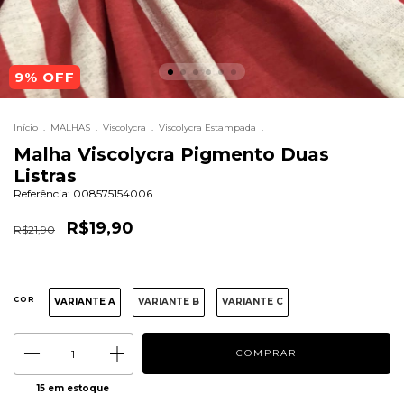
9
% OFF
Início
.
MALHAS
.
Viscolycra
.
Viscolycra Estampada
.
Malha Viscolycra Pigmento Duas
Listras
Referência:
008575154006
R$19,90
R$21,90
COR
VARIANTE A
VARIANTE B
VARIANTE C
15
em estoque