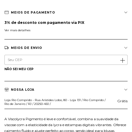
MEIOS DE PAGAMENTO
3% de desconto
com pagamento via PIX
Ver mais detalhes
MEIOS DE ENVIO
Entregas para o CEP:
ALTERAR CEP
NÃO SEI MEU CEP
NOSSA LOJA
Loja Rio Comprido - Rua Aristides Lobo, 80 - Loja 131 / Rio Comprido /
Grátis
Rio de Janeiro / RJ / 20250-450 /
A Viscolycra Pigmento é leve e confortável, combina a suavidade da
viscose com a elasticidade da lycra e estampas digitais vibrantes. Oferece
caimento fluido e ajuste perfeito ao corpo, sendo ideal para blusas,