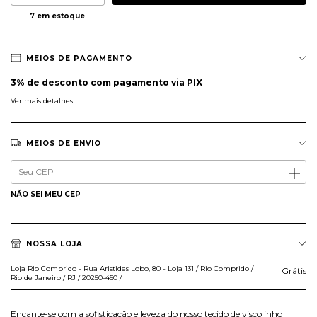
7
em estoque
MEIOS DE PAGAMENTO
3% de desconto
com pagamento via PIX
Ver mais detalhes
MEIOS DE ENVIO
Entregas para o CEP:
ALTERAR CEP
NÃO SEI MEU CEP
NOSSA LOJA
Loja Rio Comprido - Rua Aristides Lobo, 80 - Loja 131 / Rio Comprido /
Grátis
Rio de Janeiro / RJ / 20250-450 /
Encante-se com a sofisticação e leveza do nosso tecido de viscolinho