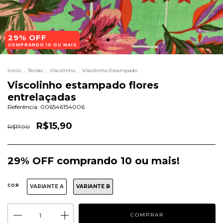
29% OFF
COMPRANDO 10 OU MAIS
Início
.
Tecido
.
Viscolinho
.
Viscolinho Estampado
.
Viscolinho estampado flores
entrelaçadas
Referência:
006546154006
R$15,90
R$17,90
29% OFF comprando 10 ou mais!
COR
VARIANTE A
VARIANTE B