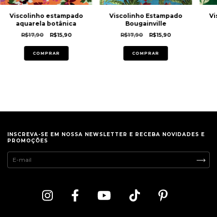
Viscolinho estampado
Viscolinho Estampado
Vi
aquarela botânica
Bougainville
R$17,90
R$15,90
R$17,90
R$15,90
COMPRAR
COMPRAR
INSCREVA-SE EM NOSSA NEWSLETTER E RECEBA NOVIDADES E
PROMOÇÕES