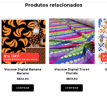
Produtos relacionados
9% OFF
9
COMPRANDO 20 OU MAIS
CO
Viscose Digital Banana
Viscose Digital Tricot
V
Bacana
Florido
R$32,90
R$19,90
COMPRAR
COMPRAR