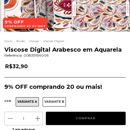
9% OFF
COMPRANDO 20 OU MAIS
Início
.
Tecido
.
Viscose
.
Viscose Digital
.
Viscose Digital Arabesco em Aquarela
Referência:
008351154006
R$32,90
9% OFF comprando 20 ou mais!
COR
VARIANTE A
VARIANTE B
2
em estoque