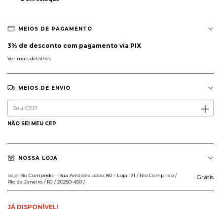
MEIOS DE PAGAMENTO
3% de desconto
com pagamento via PIX
Ver mais detalhes
MEIOS DE ENVIO
Entregas para o CEP:
ALTERAR CEP
NÃO SEI MEU CEP
NOSSA LOJA
Loja Rio Comprido - Rua Aristides Lobo, 80 - Loja 131 / Rio Comprido /
Grátis
Rio de Janeiro / RJ / 20250-450 /
JÁ DISPONÍVEL!