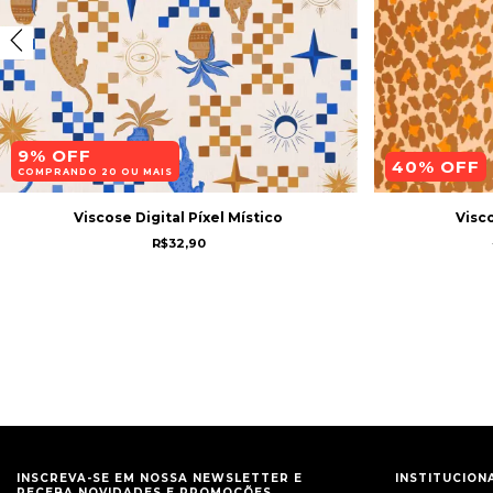
9% OFF
40
% OFF
COMPRANDO 20 OU MAIS
Viscose Digital Píxel Místico
Visco
R$32,90
INSCREVA-SE EM NOSSA NEWSLETTER E
INSTITUCION
RECEBA NOVIDADES E PROMOÇÕES