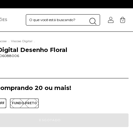
ÕES
0
scose
.
Viscose Digital
.
Digital Desenho Floral
106088006
omprando 20 ou mais!
OFF
FUNDO PRETO