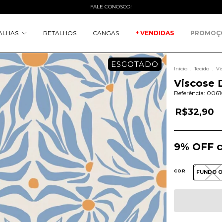
FALE CONOSCO!
ALHAS
RETALHOS
CANGAS
+ VENDIDAS
PROMOÇ
ESGOTADO
Início
.
Tecido
.
Vi
Viscose 
Referência:
006
R$32,90
9% OFF c
COR
FUNDO 