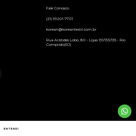
Fale Conosco
(21) 99201-7701
korean@koreantextil.com.br
Rua Aristides Lobo, 80 - Lojas 131/133/135 - Rio
Comprido(RJ)
ENTENDI