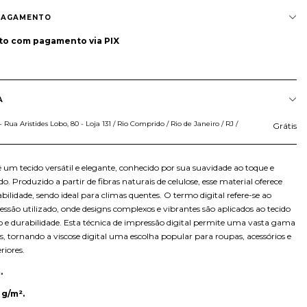
PAGAMENTO
to
com pagamento via PIX
A
Rua Aristides Lobo, 80 - Loja 131 / Rio Comprido / Rio de Janeiro / RJ /
Grátis
 é um tecido versátil e elegante, conhecido por sua suavidade ao toque e
o. Produzido a partir de fibras naturais de celulose, esse material oferece
abilidade, sendo ideal para climas quentes. O termo digital refere-se ao
essão utilizado, onde designs complexos e vibrantes são aplicados ao tecido
o e durabilidade. Esta técnica de impressão digital permite uma vasta gama
s, tornando a viscose digital uma escolha popular para roupas, acessórios e
riores.
.
 g/m².