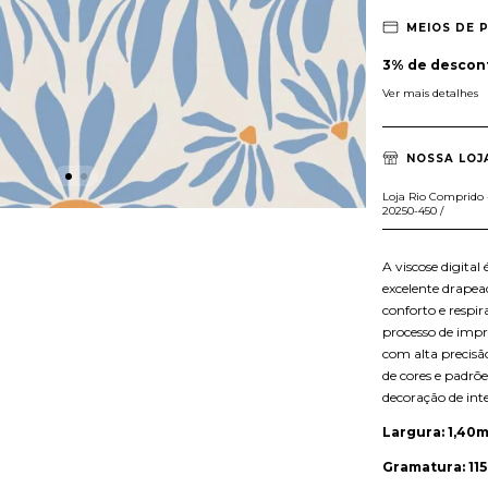
MEIOS DE 
3% de descon
Ver mais detalhes
NOSSA LOJ
Loja Rio Comprido - 
20250-450 /
A viscose digital
excelente drapead
conforto e respir
processo de impr
com alta precisã
de cores e padrõe
decoração de inte
Largura: 1,40m
Gramatura: 115