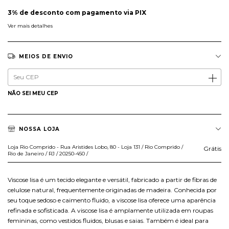
3% de desconto
com pagamento via PIX
Ver mais detalhes
MEIOS DE ENVIO
Entregas para o CEP:
ALTERAR CEP
NÃO SEI MEU CEP
NOSSA LOJA
Loja Rio Comprido - Rua Aristides Lobo, 80 - Loja 131 / Rio Comprido /
Grátis
Rio de Janeiro / RJ / 20250-450 /
Viscose lisa é um tecido elegante e versátil, fabricado a partir de fibras de
celulose natural, frequentemente originadas de madeira. Conhecida por
seu toque sedoso e caimento fluido, a viscose lisa oferece uma aparência
refinada e sofisticada. A viscose lisa é amplamente utilizada em roupas
femininas, como vestidos fluidos, blusas e saias. Também é ideal para