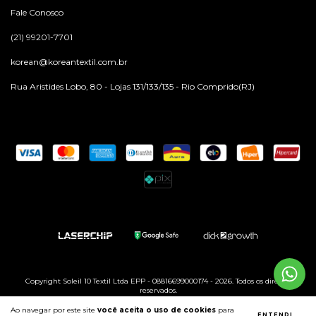
Fale Conosco
(21) 99201-7701
korean@koreantextil.com.br
Rua Aristides Lobo, 80 - Lojas 131/133/135 - Rio Comprido(RJ)
Copyright Soleil 10 Textil Ltda EPP - 08816699000174 - 2026. Todos os direitos
reservados.
Ao navegar por este site
você aceita o uso de cookies
para
ENTENDI