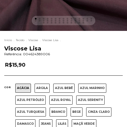
Início
.
Tecido
.
Viscose
.
Viscose Lisa
.
Viscose Lisa
Referência:
004624389006
R$15,90
COR
ACÁCIA
ARGILA
AZUL BEBÊ
AZUL MARINHO
AZUL PETRÓLEO
AZUL ROYAL
AZUL SERENITY
AZUL TURQUESA
BRANCO
BEGE
CINZA CLARO
DAMASCO
JEANS
LILÁS
MAÇÃ VERDE