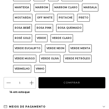
MANTEIGA
MARROM
MARROM CLARO
MARSALA
MOSTARDA
OFF WHITE
PISTACHE
PRETO
ROSA BEBÊ
ROSA PINK
ROSA QUEIMADO
ROSÉ GOLD
VERDE
VERDE CLARO
VERDE EUCALIPTO
VERDE NEON
VERDE MENTA
VERDE MUSGO
VERDE OLIVA
VERDE PETRÓLEO
VERMELHO
VINHO
14
em estoque
MEIOS DE PAGAMENTO