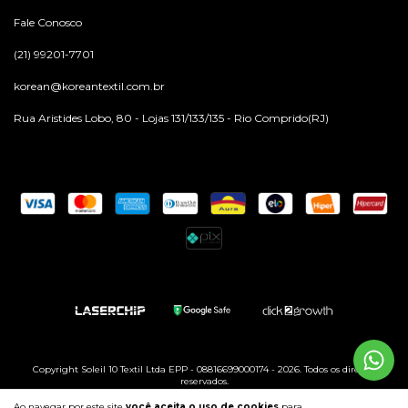
Fale Conosco
(21) 99201-7701
korean@koreantextil.com.br
Rua Aristides Lobo, 80 - Lojas 131/133/135 - Rio Comprido(RJ)
Copyright Soleil 10 Textil Ltda EPP - 08816699000174 - 2026. Todos os direitos
reservados.
Ao navegar por este site
você aceita o uso de cookies
para