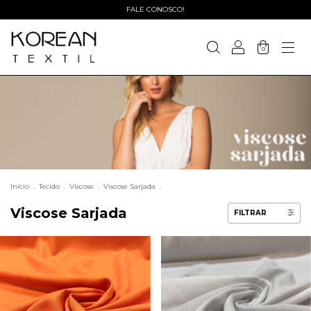
FALE CONOSCO!
0
Início
.
Tecido
.
Viscose
.
Viscose Sarjada
.
Viscose Sarjada
FILTRAR