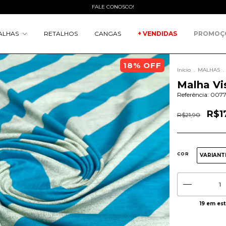
FALE CONOSCO!
ALHAS
RETALHOS
CANGAS
+ VENDIDAS
PROMOÇ
18
% OFF
Início
.
MALHAS
.
Malha Vi
Referência:
0077
R$1
R$21,90
COR
VARIANT
19
em es