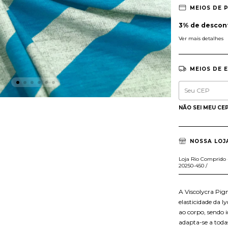
MEIOS DE 
3% de descon
Ver mais detalhes
MEIOS DE 
Entregas para o 
NÃO SEI MEU CE
NOSSA LOJ
Loja Rio Comprido - 
20250-450 /
A Viscolycra Pig
elasticidade da l
ao corpo, sendo id
adapta-se a toda