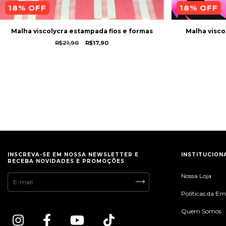
18
% OFF
18
% OFF
Malha viscolycra estampada fios e formas
Malha visco
R$21,90
R$17,90
INSCREVA-SE EM NOSSA NEWSLETTER E
INSTITUCION
RECEBA NOVIDADES E PROMOÇÕES
Nossa Loja
Políticas da E
Quem Somos