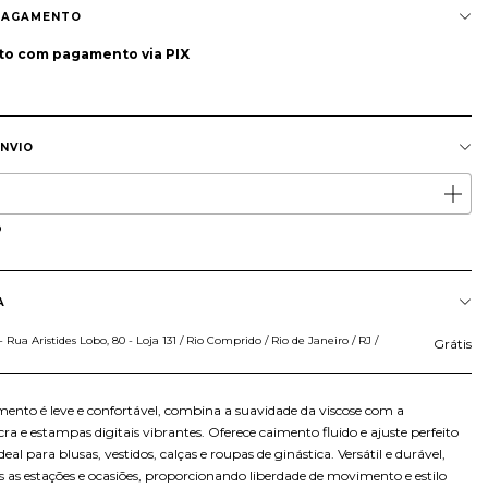
PAGAMENTO
to
com pagamento via PIX
ENVIO
CEP:
ALTERAR CEP
P
A
Rua Aristides Lobo, 80 - Loja 131 / Rio Comprido / Rio de Janeiro / RJ /
Grátis
mento é leve e confortável, combina a suavidade da viscose com a
ycra e estampas digitais vibrantes. Oferece caimento fluido e ajuste perfeito
eal para blusas, vestidos, calças e roupas de ginástica. Versátil e durável,
s as estações e ocasiões, proporcionando liberdade de movimento e estilo