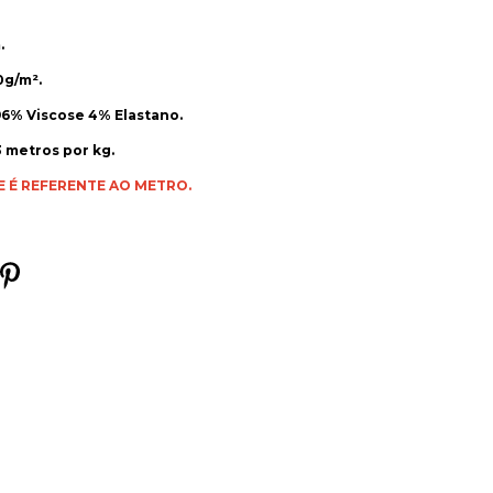
.
0g/m².
6% Viscose 4% Elastano.
 metros por kg.
E É REFERENTE AO METRO.