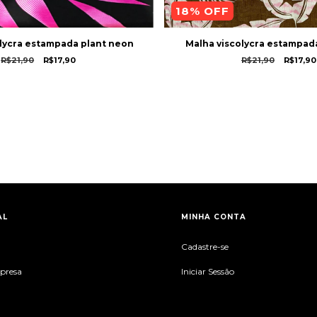
18
% OFF
lycra estampada plant neon
Malha viscolycra estampada
R$21,90
R$17,90
R$21,90
R$17,90
AL
MINHA CONTA
Cadastre-se
mpresa
Iniciar Sessão