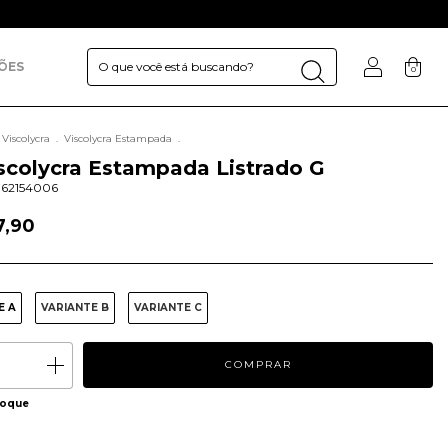
ÕES
0
Viscolycra
.
Viscolycra Estampada
.
scolycra Estampada Listrado G
62154006
7,90
E A
VARIANTE B
VARIANTE C
toque