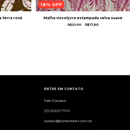
18
% OFF
 terra rosé
Malha viscolycra estampada selva suave
R$21,90
R$17,90
ENTRE EM CONTATO
Fale Conosco
(21) 99201-7701
korean@koreantextil.com.br