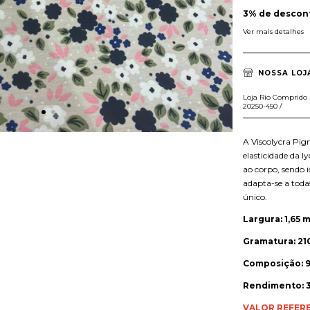
3% de descon
Ver mais detalhes
NOSSA LOJ
Loja Rio Comprido - 
20250-450 /
A Viscolycra Pig
elasticidade da l
ao corpo, sendo id
adapta-se a toda
único.
Largura: 1,65 m
Gramatura: 21
Composição: 9
Rendimento: 3
VALOR REFER