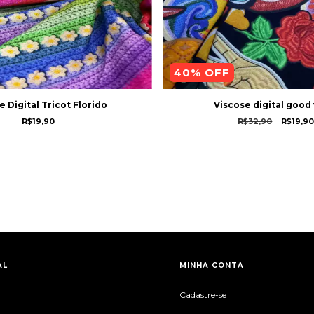
40
% OFF
e Digital Tricot Florido
Viscose digital good
R$19,90
R$32,90
R$19,9
AL
MINHA CONTA
Cadastre-se