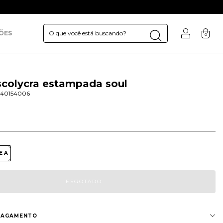
ÕES
0
scolycra estampada soul
40154006
E A
PAGAMENTO