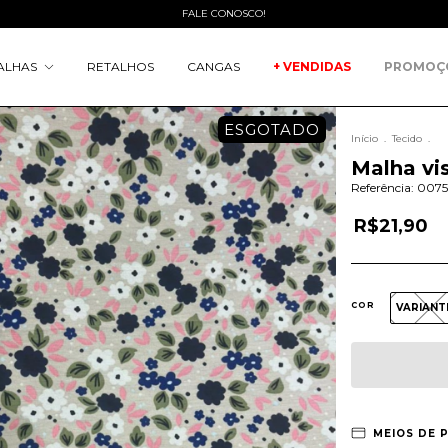
FALE CONOSCO!
ALHAS
RETALHOS
CANGAS
+ VENDIDAS
PROMOÇ
ESGOTADO
Início
.
Tecido
.
Malha vi
Referência:
0075
R$21,90
COR
VARIANT
MEIOS DE 