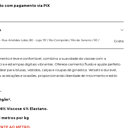
to
com pagamento via PIX
A
Rua Aristides Lobo, 80 - Loja 131 / Rio Comprido / Rio de Janeiro / RJ /
Grátis
mento é leve e confortável, combina a suavidade da viscose com a
ycra e estampas digitais vibrantes. Oferece caimento fluido e ajuste perfeito
eal para blusas, vestidos, calças e roupas de ginástica. Versátil e durável,
s as estações e ocasiões, proporcionando liberdade de movimento e estilo
.
0g/m².
6% Viscose 4% Elastano.
 metros por kg
ENTE AO METRO.