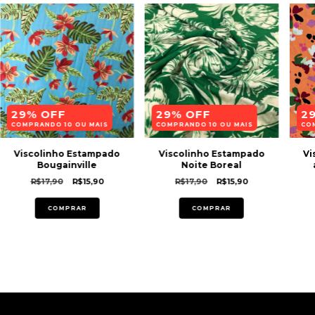
29% OFF
29% OFF
2
COMPRANDO 10 OU MAIS
COMPRANDO 10 OU MAIS
CO
Viscolinho Estampado
Viscolinho Estampado
Vi
Bougainville
Noite Boreal
R$17,90
R$15,90
R$17,90
R$15,90
COMPRAR
COMPRAR