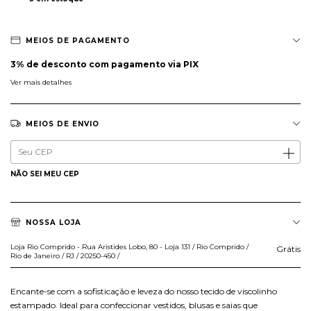
MEIOS DE PAGAMENTO
3% de desconto
com pagamento via PIX
Ver mais detalhes
MEIOS DE ENVIO
Entregas para o CEP:
ALTERAR CEP
NÃO SEI MEU CEP
NOSSA LOJA
Loja Rio Comprido - Rua Aristides Lobo, 80 - Loja 131 / Rio Comprido /
Grátis
Rio de Janeiro / RJ / 20250-450 /
Encante-se com a sofisticação e leveza do nosso tecido de viscolinho
estampado. Ideal para confeccionar vestidos, blusas e saias que