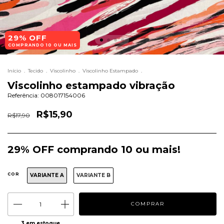
29% OFF
COMPRANDO 10 OU MAIS
Início
.
Tecido
.
Viscolinho
.
Viscolinho Estampado
.
Viscolinho estampado vibração
Referência:
008017154006
R$15,90
R$17,90
29% OFF comprando 10 ou mais!
COR
VARIANTE A
VARIANTE B
3
em estoque